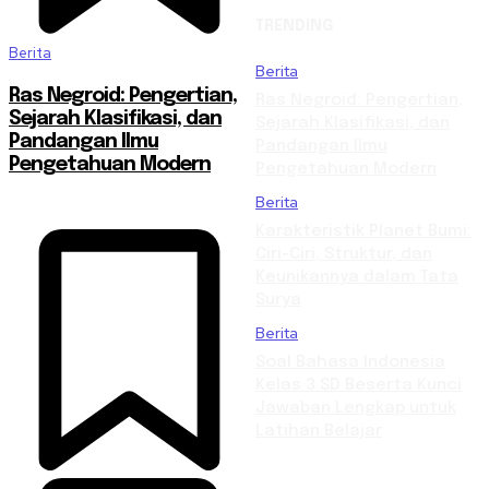
TRENDING
Berita
Berita
Ras Negroid: Pengertian,
Ras Negroid: Pengertian,
Sejarah Klasifikasi, dan
Sejarah Klasifikasi, dan
Pandangan Ilmu
Pandangan Ilmu
Pengetahuan Modern
Pengetahuan Modern
Berita
Karakteristik Planet Bumi:
Ciri-Ciri, Struktur, dan
Keunikannya dalam Tata
Surya
Berita
Soal Bahasa Indonesia
Kelas 3 SD Beserta Kunci
Jawaban Lengkap untuk
Latihan Belajar