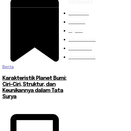
CATEGORIES
DAERAH
61
Berita
20
Digital
7
Internasional
7
Kesehatan
4
Media Sosial
3
Berita
Karakteristik Planet Bumi:
Ciri-Ciri, Struktur, dan
Keunikannya dalam Tata
Surya