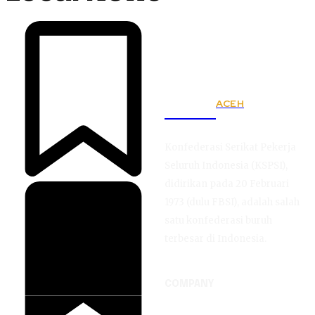
ACEH
KSPSI
Konfederasi Serikat Pekerja
Seluruh Indonesia (KSPSI),
didirikan pada 20 Februari
1973 (dulu FBSI), adalah salah
satu konfederasi buruh
terbesar di Indonesia.
COMPANY