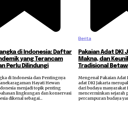
Berita
ngka di Indonesia: Daftar
Pakaian Adat DKI J
ndemik yang Terancam
Makna, dan Keuni
n Perlu Dilindungi
Tradisional Betaw
ka di Indonesia dan Pentingnya
Mengenal Pakaian Adat D
eanekaragaman Hayati Hewan
adat DKI Jakarta merupa
ndonesia menjadi topik penting
dari budaya masyarakat B
ahasan lingkungan dan konservasi
mencerminkan sejarah p
sia dikenal sebagai...
percampuran budaya yan