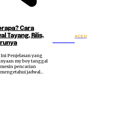
erapa? Cara
 Tayang, Rilis,
ACEH
KSPSI
arunya
Ini Penjelasan yang
anyaan my boy tanggal
 mesin pencarian
mengetahui jadwal...