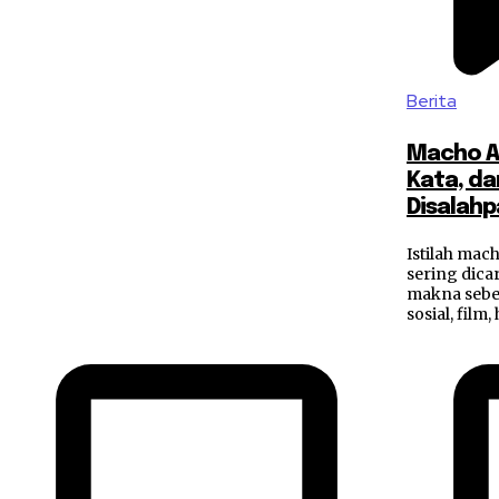
Berita
Macho Ada
Kata, d
Disalah
Istilah mac
sering dica
makna seben
sosial, film