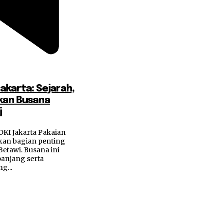
akarta: Sejarah,
kan Busana
i
KI Jakarta Pakaian
kan bagian penting
etawi. Busana ini
anjang serta
g...