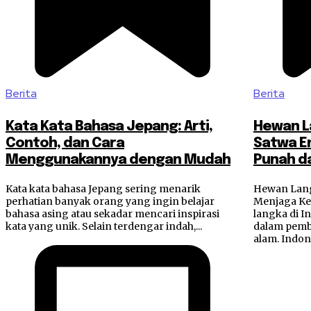
Berita
Berita
Kata Kata Bahasa Jepang: Arti,
Hewan La
Contoh, dan Cara
Satwa E
Menggunakannya dengan Mudah
Punah da
Kata kata bahasa Jepang sering menarik
Hewan Lang
perhatian banyak orang yang ingin belajar
Menjaga K
bahasa asing atau sekadar mencari inspirasi
langka di I
kata yang unik. Selain terdengar indah,...
dalam pemb
alam. Indone