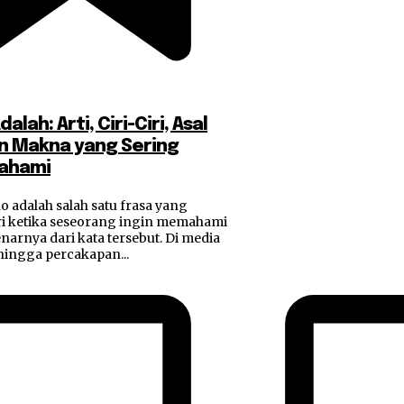
lah: Arti, Ciri-Ciri, Asal
an Makna yang Sering
pahami
ho adalah salah satu frasa yang
ri ketika seseorang ingin memahami
arnya dari kata tersebut. Di media
, hingga percakapan...