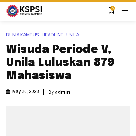
0
DUNIA KAMPUS
HEADLINE
UNILA
Wisuda Periode V,
Unila Luluskan 879
Mahasiswa
By
admin
May 20, 2023