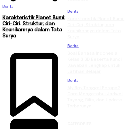
Berita
Berita
Karakteristik Planet Bumi:
Karakteristik Planet Bumi:
Ciri-Ciri, Struktur, dan
Ciri-Ciri, Struktur, dan
Keunikannya dalam Tata
Keunikannya dalam Tata
Surya
Surya
Berita
Soal Bahasa Indonesia
Kelas 3 SD Beserta Kunci
Jawaban Lengkap untuk
Latihan Belajar
Berita
My Boy Tanggal Berapa?
Cara Mengetahui Jadwal
Tayang, Rilis, dan Update
Terbarunya
CATEGORIES