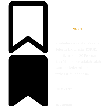
ACEH
KSPSI
Konfederasi Serikat Pekerja
Seluruh Indonesia (KSPSI),
didirikan pada 20 Februari
1973 (dulu FBSI), adalah salah
satu konfederasi buruh
terbesar di Indonesia.
COMPANY
TRENDING