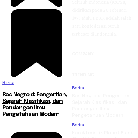
Seluruh Indonesia (KSPSI),
didirikan pada 20 Februari
1973 (dulu FBSI), adalah salah
satu konfederasi buruh
terbesar di Indonesia.
COMPANY
TRENDING
Berita
Berita
Ras Negroid: Pengertian,
Ras Negroid: Pengertian,
Sejarah Klasifikasi, dan
Sejarah Klasifikasi, dan
Pandangan Ilmu
Pandangan Ilmu
Pengetahuan Modern
Pengetahuan Modern
Berita
Karakteristik Planet Bumi: