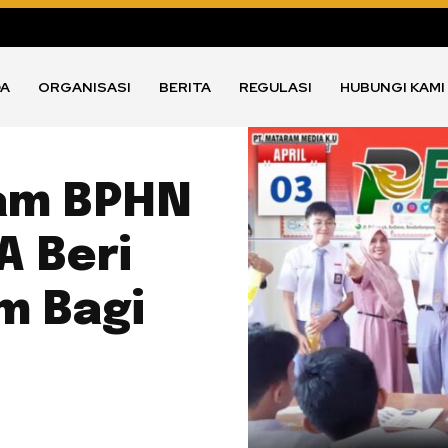
DA
ORGANISASI
BERITA
REGULASI
HUBUNGI KAMI
am BPHN
 Beri
m Bagi