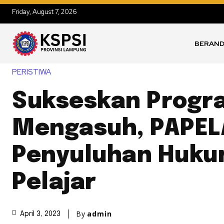
Friday, August 7, 2026
BERAN
PERISTIWA
Sukseskan Progr
Mengasuh, PAPELA
Penyuluhan Huku
Pelajar
By
admin
April 3, 2023