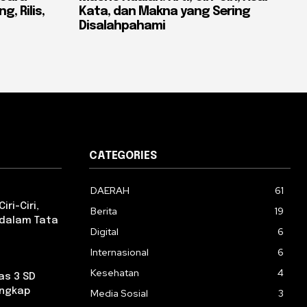
, Rilis,
Kata, dan Makna yang Sering
Disalahpahami
CATEGORIES
DAERAH
61
iri-Ciri,
Berita
19
 dalam Tata
Digital
6
Internasional
6
Kesehatan
4
as 3 SD
engkap
Media Sosial
3