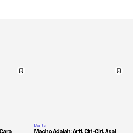
Berita
 Cara
Macho Adalah: Arti, Ciri-Ciri, Asal