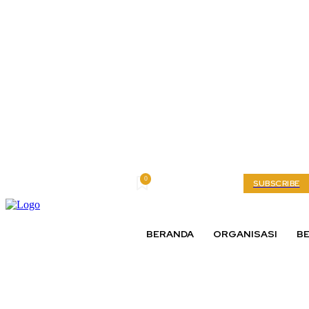
0
Saturday, August 8, 2026
My account
SUBSCRIBE
BERANDA
ORGANISASI
BE