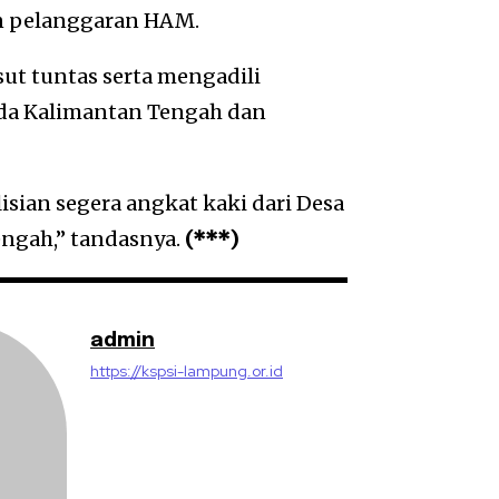
an pelanggaran HAM.
ut tuntas serta mengadili
da Kalimantan Tengah dan
isian segera angkat kaki dari Desa
ngah,” tandasnya.
(***)
admin
https://kspsi-lampung.or.id