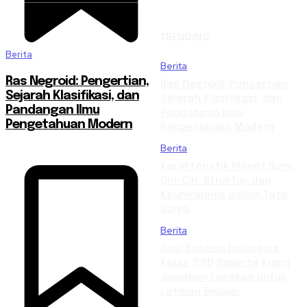
TRENDING
Berita
Berita
Ras Negroid: Pengertian,
Ras Negroid: Pengertian,
Sejarah Klasifikasi, dan
Sejarah Klasifikasi, dan
Pandangan Ilmu
Pandangan Ilmu
Pengetahuan Modern
Pengetahuan Modern
Berita
Karakteristik Planet Bumi:
Ciri-Ciri, Struktur, dan
Keunikannya dalam Tata
Surya
Berita
Soal Bahasa Indonesia
Kelas 3 SD Beserta Kunci
Jawaban Lengkap untuk
Latihan Belajar