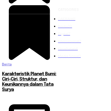
CATEGORIES
DAERAH
61
Berita
20
Digital
7
Internasional
7
Kesehatan
4
Media Sosial
3
Berita
Karakteristik Planet Bumi:
Ciri-Ciri, Struktur, dan
Keunikannya dalam Tata
Surya