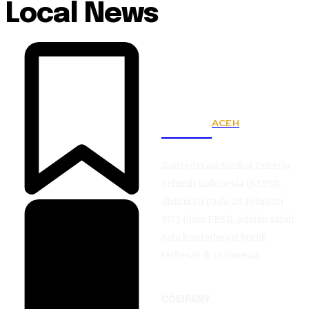
Local News
ACEH
KSPSI
Konfederasi Serikat Pekerja
Seluruh Indonesia (KSPSI),
didirikan pada 20 Februari
1973 (dulu FBSI), adalah salah
satu konfederasi buruh
terbesar di Indonesia.
COMPANY