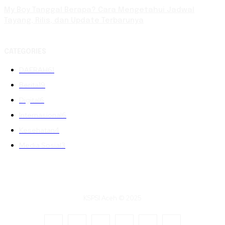
My Boy Tanggal Berapa? Cara Mengetahui Jadwal
Tayang, Rilis, dan Update Terbarunya
CATEGORIES
DAERAH
61
Berita
19
Digital
6
Internasional
6
Kesehatan
4
Media Sosial
3
KSPSI Aceh © 2025