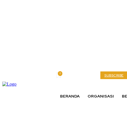
0
Thursday, August 6, 2026
My account
SUBSCRIBE
BERANDA
ORGANISASI
BE