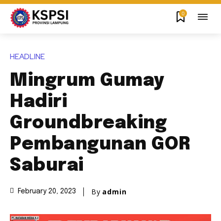
0
HEADLINE
Mingrum Gumay
Hadiri
Groundbreaking
Pembangunan GOR
Saburai
By
admin
February 20, 2023