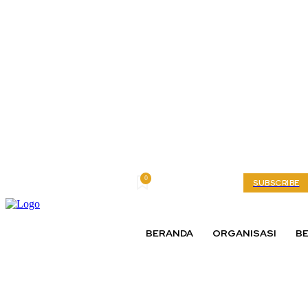
0
Thursday, August 6, 2026
My account
SUBSCRIBE
BERANDA
ORGANISASI
BE