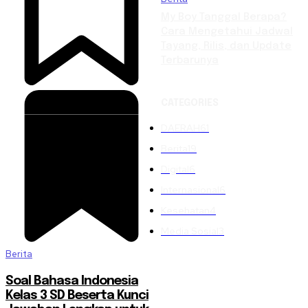
My Boy Tanggal Berapa?
Cara Mengetahui Jadwal
Tayang, Rilis, dan Update
Terbarunya
CATEGORIES
DAERAH
61
Berita
19
Digital
6
Internasional
6
Kesehatan
4
Media Sosial
3
Berita
Soal Bahasa Indonesia
Kelas 3 SD Beserta Kunci