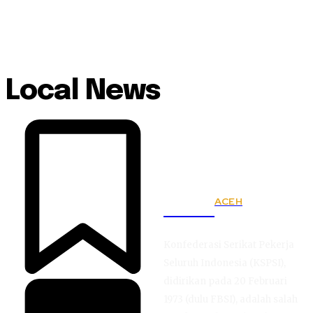
Local News
ACEH
KSPSI
Konfederasi Serikat Pekerja
Seluruh Indonesia (KSPSI),
didirikan pada 20 Februari
1973 (dulu FBSI), adalah salah