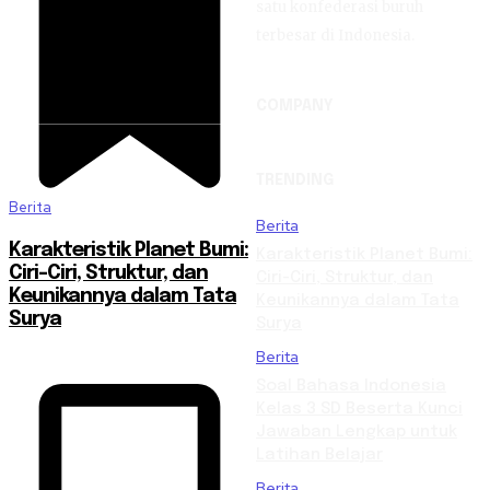
satu konfederasi buruh
terbesar di Indonesia.
COMPANY
TRENDING
Berita
Berita
Karakteristik Planet Bumi:
Karakteristik Planet Bumi:
Ciri-Ciri, Struktur, dan
Ciri-Ciri, Struktur, dan
Keunikannya dalam Tata
Keunikannya dalam Tata
Surya
Surya
Berita
Soal Bahasa Indonesia
Kelas 3 SD Beserta Kunci
Jawaban Lengkap untuk
Latihan Belajar
Berita