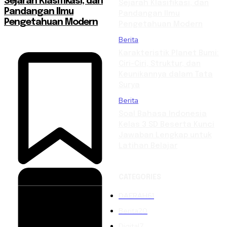
Sejarah Klasifikasi, dan
Sejarah Klasifikasi, dan
Pandangan Ilmu
Pandangan Ilmu
Pengetahuan Modern
Pengetahuan Modern
Berita
Karakteristik Planet Bumi:
Ciri-Ciri, Struktur, dan
Keunikannya dalam Tata
Surya
Berita
Soal Bahasa Indonesia
Kelas 3 SD Beserta Kunci
Jawaban Lengkap untuk
Latihan Belajar
CATEGORIES
DAERAH
61
Berita
20
Digital
7