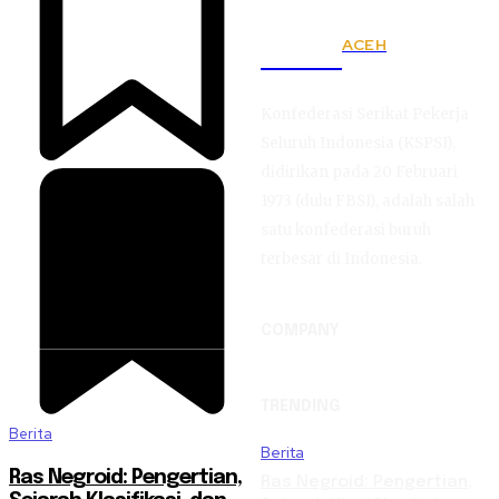
ACEH
KSPSI
Konfederasi Serikat Pekerja
Seluruh Indonesia (KSPSI),
didirikan pada 20 Februari
1973 (dulu FBSI), adalah salah
satu konfederasi buruh
terbesar di Indonesia.
COMPANY
TRENDING
Berita
Berita
Ras Negroid: Pengertian,
Ras Negroid: Pengertian,