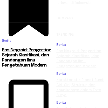
terbesar di Indonesia.
COMPANY
TRENDING
Berita
Berita
Ras Negroid: Pengertian,
Ras Negroid: Pengertian,
Sejarah Klasifikasi, dan
Sejarah Klasifikasi, dan
Pandangan Ilmu
Pandangan Ilmu
Pengetahuan Modern
Pengetahuan Modern
Berita
Karakteristik Planet Bumi:
Ciri-Ciri, Struktur, dan
Keunikannya dalam Tata
Surya
Berita