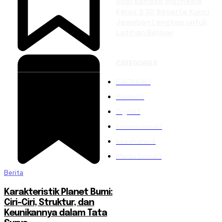
Soal Bahasa Indonesia
Kelas 3 SD Beserta Kunci
Jawaban Lengkap untuk
Latihan Belajar
CATEGORIES
DAERAH
61
Berita
20
Digital
7
Internasional
7
Kesehatan
4
Media Sosial
3
Berita
Karakteristik Planet Bumi:
Ciri-Ciri, Struktur, dan
Keunikannya dalam Tata