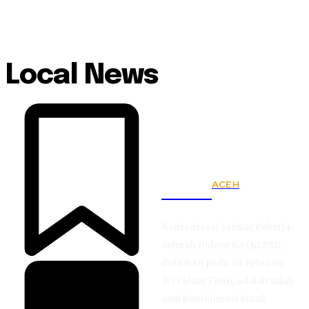
Local News
ACEH
KSPSI
Konfederasi Serikat Pekerja
Seluruh Indonesia (KSPSI),
didirikan pada 20 Februari
1973 (dulu FBSI), adalah salah
satu konfederasi buruh