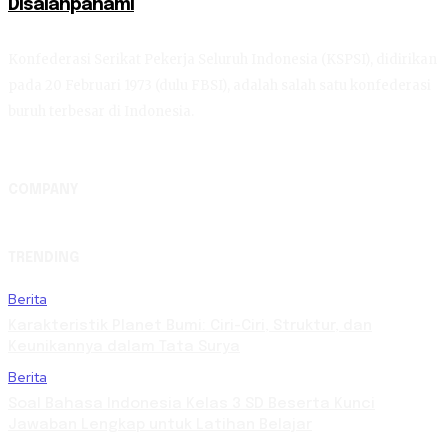
Disalahpahami
Konfederasi Serikat Pekerja Seluruh Indonesia (KSPSI), didirikan
pada 20 Februari 1973 (dulu FBSI), adalah salah satu konfederasi
buruh terbesar di Indonesia.
COMPANY
TRENDING
Berita
Karakteristik Planet Bumi: Ciri-Ciri, Struktur, dan
Keunikannya dalam Tata Surya
Berita
Soal Bahasa Indonesia Kelas 3 SD Beserta Kunci
Jawaban Lengkap untuk Latihan Belajar