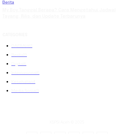
Berita
My Boy Tanggal Berapa? Cara Mengetahui Jadwal
Tayang, Rilis, dan Update Terbarunya
CATEGORIES
DAERAH
61
Berita
19
Digital
6
Internasional
6
Kesehatan
4
Media Sosial
3
KSPSI Aceh © 2025