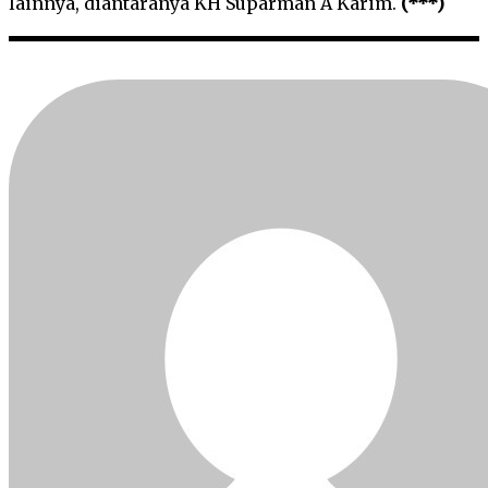
lainnya, diantaranya KH Suparman A Karim.
(***)