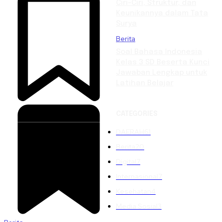
Ciri-Ciri, Struktur, dan
Keunikannya dalam Tata
Surya
Berita
Soal Bahasa Indonesia
Kelas 3 SD Beserta Kunci
Jawaban Lengkap untuk
Latihan Belajar
CATEGORIES
DAERAH
61
Berita
20
Digital
7
Internasional
7
Kesehatan
4
Media Sosial
3