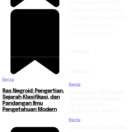
Seluruh Indonesia (KSPSI),
didirikan pada 20 Februari
1973 (dulu FBSI), adalah salah
satu konfederasi buruh
terbesar di Indonesia.
COMPANY
TRENDING
Berita
Berita
Ras Negroid: Pengertian,
Ras Negroid: Pengertian,
Sejarah Klasifikasi, dan
Sejarah Klasifikasi, dan
Pandangan Ilmu
Pandangan Ilmu
Pengetahuan Modern
Pengetahuan Modern
Berita
Karakteristik Planet Bumi: