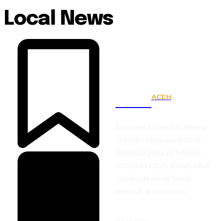
Local News
ACEH
KSPSI
Konfederasi Serikat Pekerja
Seluruh Indonesia (KSPSI),
didirikan pada 20 Februari
1973 (dulu FBSI), adalah salah
satu konfederasi buruh
terbesar di Indonesia.