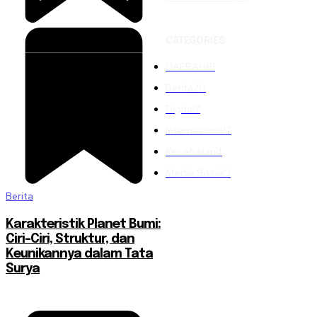
CATEGORIES
DAERAH
61
Berita
20
Digital
7
Internasional
7
Kesehatan
4
Media Sosial
3
Berita
Karakteristik Planet Bumi:
Ciri-Ciri, Struktur, dan
Keunikannya dalam Tata
Surya