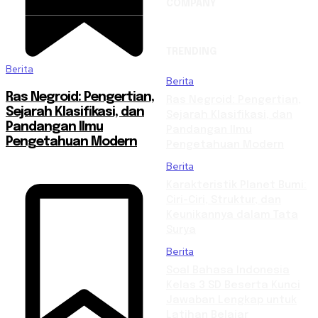
COMPANY
TRENDING
Berita
Berita
Ras Negroid: Pengertian,
Ras Negroid: Pengertian,
Sejarah Klasifikasi, dan
Sejarah Klasifikasi, dan
Pandangan Ilmu
Pandangan Ilmu
Pengetahuan Modern
Pengetahuan Modern
Berita
Karakteristik Planet Bumi:
Ciri-Ciri, Struktur, dan
Keunikannya dalam Tata
Surya
Berita
Soal Bahasa Indonesia
Kelas 3 SD Beserta Kunci
Jawaban Lengkap untuk
Latihan Belajar