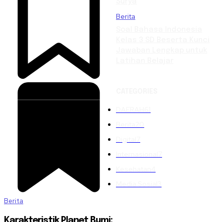
Surya
Berita
Soal Bahasa Indonesia
Kelas 3 SD Beserta Kunci
Jawaban Lengkap untuk
Latihan Belajar
CATEGORIES
DAERAH
61
Berita
20
Digital
7
Internasional
7
Kesehatan
4
Media Sosial
3
Berita
Karakteristik Planet Bumi: