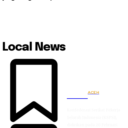
Local News
ACEH
KSPSI
Konfederasi Serikat Pekerja
Seluruh Indonesia (KSPSI),
didirikan pada 20 Februari