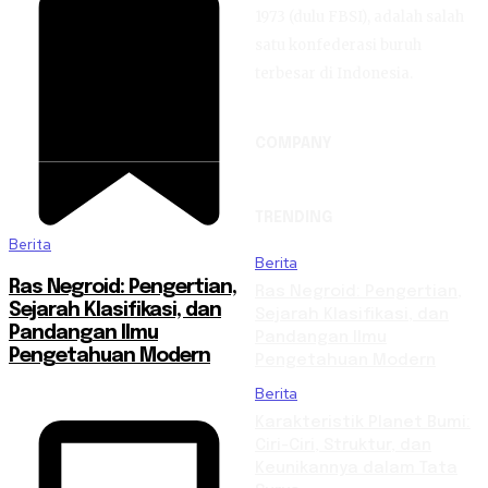
1973 (dulu FBSI), adalah salah
satu konfederasi buruh
terbesar di Indonesia.
COMPANY
TRENDING
Berita
Berita
Ras Negroid: Pengertian,
Ras Negroid: Pengertian,
Sejarah Klasifikasi, dan
Sejarah Klasifikasi, dan
Pandangan Ilmu
Pandangan Ilmu
Pengetahuan Modern
Pengetahuan Modern
Berita
Karakteristik Planet Bumi:
Ciri-Ciri, Struktur, dan
Keunikannya dalam Tata