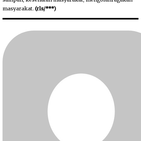
masyarakat.
(rls/***)