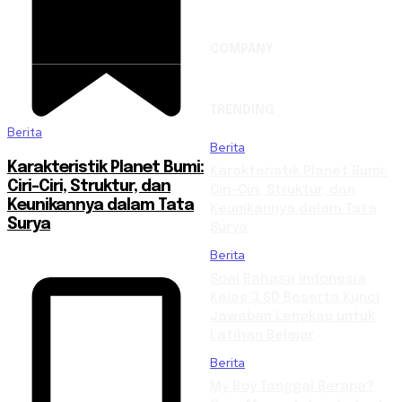
COMPANY
TRENDING
Berita
Berita
Karakteristik Planet Bumi:
Karakteristik Planet Bumi:
Ciri-Ciri, Struktur, dan
Ciri-Ciri, Struktur, dan
Keunikannya dalam Tata
Keunikannya dalam Tata
Surya
Surya
Berita
Soal Bahasa Indonesia
Kelas 3 SD Beserta Kunci
Jawaban Lengkap untuk
Latihan Belajar
Berita
My Boy Tanggal Berapa?