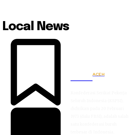
Local News
ACEH
KSPSI
Konfederasi Serikat Pekerja
Seluruh Indonesia (KSPSI),
didirikan pada 20 Februari
1973 (dulu FBSI), adalah salah
satu konfederasi buruh
terbesar di Indonesia.