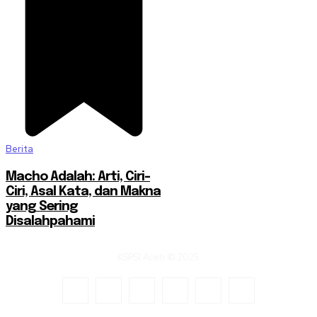
Berita
Macho Adalah: Arti, Ciri-
Ciri, Asal Kata, dan Makna
yang Sering
Disalahpahami
KSPSI Aceh © 2025