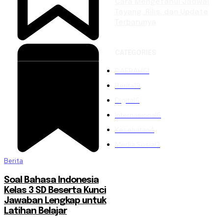
Cara Mengetahui Jadwal
Tayang, Rilis, dan Update
Terbarunya
CATEGORIES
DAERAH
61
Berita
19
Digital
6
Internasional
6
Kesehatan
4
Media Sosial
3
Berita
Soal Bahasa Indonesia
Kelas 3 SD Beserta Kunci
Jawaban Lengkap untuk
Latihan Belajar