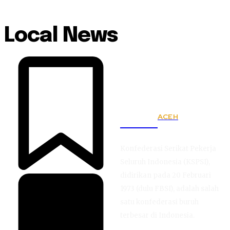
Local News
ACEH
KSPSI
Konfederasi Serikat Pekerja
Seluruh Indonesia (KSPSI),
didirikan pada 20 Februari
1973 (dulu FBSI), adalah salah
satu konfederasi buruh
terbesar di Indonesia.