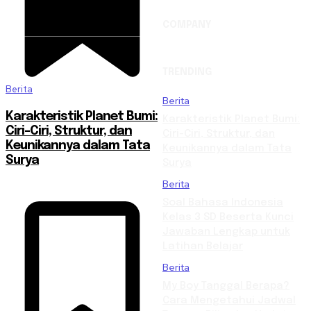
COMPANY
TRENDING
Berita
Berita
Karakteristik Planet Bumi:
Karakteristik Planet Bumi:
Ciri-Ciri, Struktur, dan
Ciri-Ciri, Struktur, dan
Keunikannya dalam Tata
Keunikannya dalam Tata
Surya
Surya
Berita
Soal Bahasa Indonesia
Kelas 3 SD Beserta Kunci
Jawaban Lengkap untuk
Latihan Belajar
Berita
My Boy Tanggal Berapa?
Cara Mengetahui Jadwal