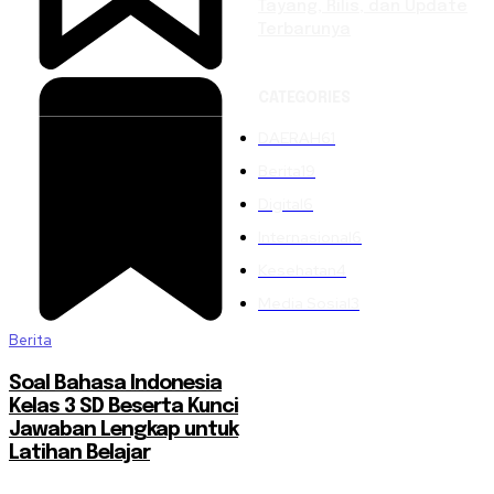
Tayang, Rilis, dan Update
Terbarunya
CATEGORIES
DAERAH
61
Berita
19
Digital
6
Internasional
6
Kesehatan
4
Media Sosial
3
Berita
Soal Bahasa Indonesia
Kelas 3 SD Beserta Kunci
Jawaban Lengkap untuk
Latihan Belajar