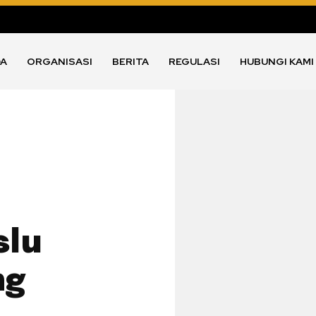
DA
ORGANISASI
BERITA
REGULASI
HUBUNGI KAMI
slu
ng