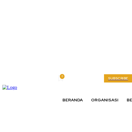
0
Saturday, August 8, 2026
My account
SUBSCRIBE
BERANDA
ORGANISASI
BE