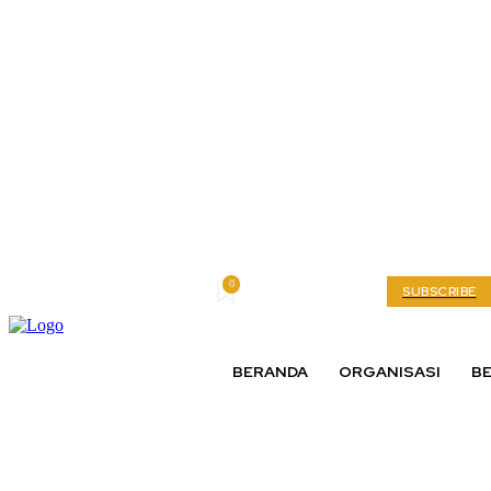
0
Saturday, August 8, 2026
My account
SUBSCRIBE
BERANDA
ORGANISASI
BE