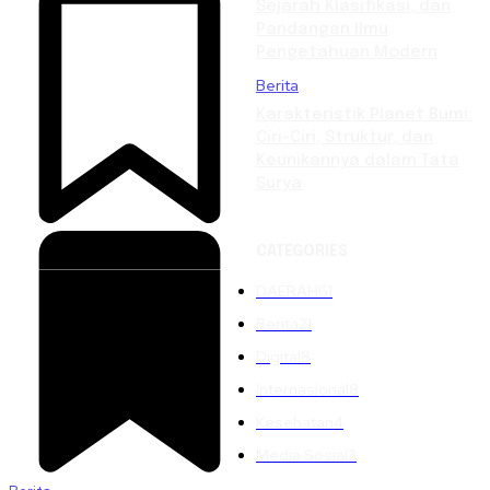
Sejarah Klasifikasi, dan
Pandangan Ilmu
Pengetahuan Modern
Berita
Karakteristik Planet Bumi:
Ciri-Ciri, Struktur, dan
Keunikannya dalam Tata
Surya
CATEGORIES
DAERAH
61
Berita
21
Digital
8
Internasional
8
Kesehatan
4
Media Sosial
3