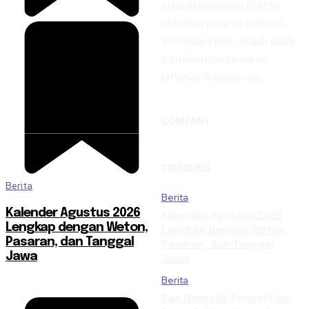
Seluruh Indonesia (KSPSI),
didirikan pada 20 Februari
1973 (dulu FBSI), adalah salah
satu konfederasi buruh
terbesar di Indonesia.
COMPANY
TRENDING
Berita
Berita
Kalender Agustus 2026
Kalender Agustus 2026
Lengkap dengan Weton,
Lengkap dengan Weton,
Pasaran, dan Tanggal
Pasaran, dan Tanggal
Jawa
Jawa
Berita
Ras Negroid: Pengertian,