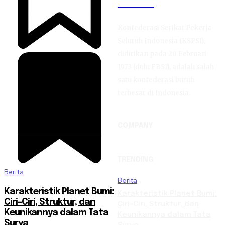
KSPSI
Konfederasi Serikat Pekerja
Seluruh Indonesia (KSPSI),
didirikan pada 20 Februari
1973 (dulu FBSI), adalah salah
satu konfederasi buruh
terbesar di Indonesia.
COMPANY
TRENDING
Berita
Berita
Karakteristik Planet Bumi:
Karakteristik Planet Bumi:
Ciri-Ciri, Struktur, dan
Ciri-Ciri, Struktur, dan
Keunikannya dalam Tata
Keunikannya dalam Tata
Surya