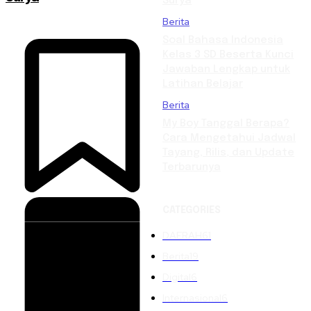
Surya
Berita
Soal Bahasa Indonesia
Kelas 3 SD Beserta Kunci
Jawaban Lengkap untuk
Latihan Belajar
Berita
My Boy Tanggal Berapa?
Cara Mengetahui Jadwal
Tayang, Rilis, dan Update
Terbarunya
CATEGORIES
DAERAH
61
Berita
19
Digital
6
Internasional
6