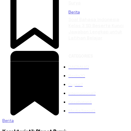
Surya
Berita
Soal Bahasa Indonesia
Kelas 3 SD Beserta Kunci
Jawaban Lengkap untuk
Latihan Belajar
CATEGORIES
DAERAH
61
Berita
20
Digital
7
Internasional
7
Kesehatan
4
Media Sosial
3
Berita