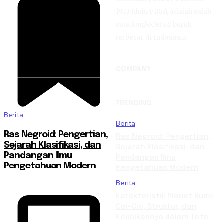
1973 (dulu FBSI), adalah salah
satu konfederasi buruh
terbesar di Indonesia.
COMPANY
TRENDING
Berita
Berita
Ras Negroid: Pengertian,
Ras Negroid: Pengertian,
Sejarah Klasifikasi, dan
Sejarah Klasifikasi, dan
Pandangan Ilmu
Pandangan Ilmu
Pengetahuan Modern
Pengetahuan Modern
Berita
Karakteristik Planet Bumi:
Ciri-Ciri, Struktur, dan
Keunikannya dalam Tata