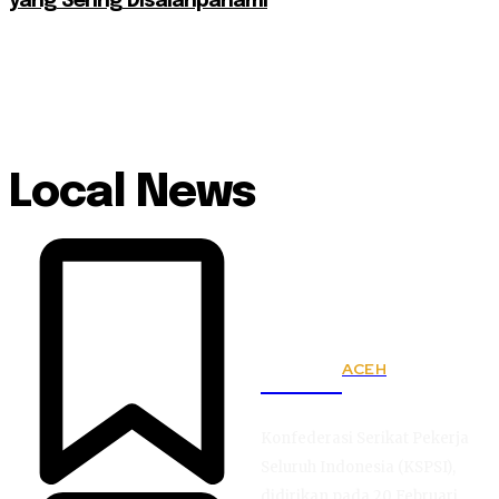
yang Sering Disalahpahami
Local News
ACEH
KSPSI
Konfederasi Serikat Pekerja
Seluruh Indonesia (KSPSI),
didirikan pada 20 Februari