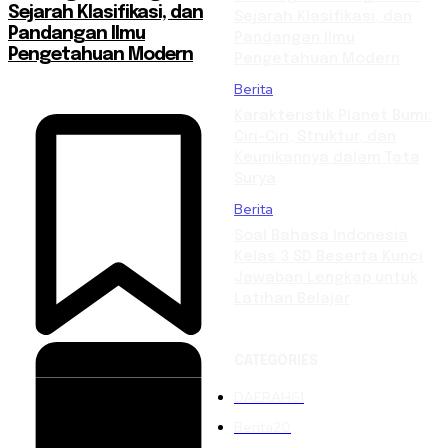
Sejarah Klasifikasi, dan
Sejarah Klasifikasi, dan
Pandangan Ilmu
Pandangan Ilmu
Pengetahuan Modern
Pengetahuan Modern
Berita
Karakteristik Planet Bumi:
Ciri-Ciri, Struktur, dan
Keunikannya dalam Tata
Surya
Berita
Soal Bahasa Indonesia
Kelas 3 SD Beserta Kunci
Jawaban Lengkap untuk
Latihan Belajar
CATEGORIES
DAERAH
61
Berita
20