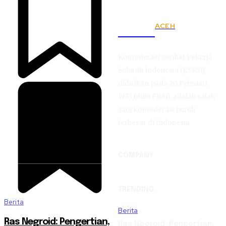
ACEH
KSPSI
Konfederasi Serikat Pekerja
Seluruh Indonesia (KSPSI),
didirikan pada 20 Februari
1973 (dulu FBSI), adalah salah
satu konfederasi buruh
terbesar di Indonesia.
COMPANY
TRENDING
Berita
Berita
Ras Negroid: Pengertian,
Ras Negroid: Pengertian,