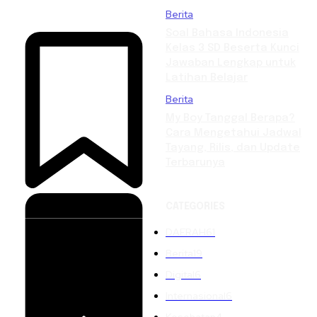
Berita
Soal Bahasa Indonesia
Kelas 3 SD Beserta Kunci
Jawaban Lengkap untuk
Latihan Belajar
Berita
My Boy Tanggal Berapa?
Cara Mengetahui Jadwal
Tayang, Rilis, dan Update
Terbarunya
CATEGORIES
DAERAH
61
Berita
19
Digital
6
Internasional
6
Kesehatan
4