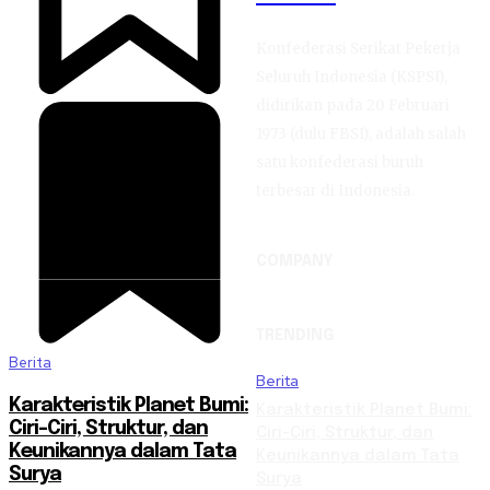
Konfederasi Serikat Pekerja
Seluruh Indonesia (KSPSI),
didirikan pada 20 Februari
1973 (dulu FBSI), adalah salah
satu konfederasi buruh
terbesar di Indonesia.
COMPANY
TRENDING
Berita
Berita
Karakteristik Planet Bumi:
Karakteristik Planet Bumi:
Ciri-Ciri, Struktur, dan
Ciri-Ciri, Struktur, dan
Keunikannya dalam Tata
Keunikannya dalam Tata
Surya
Surya