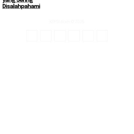
yang Sering
Disalahpahami
KSPSI Aceh © 2025