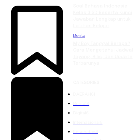
Soal Bahasa Indonesia
Kelas 3 SD Beserta Kunci
Jawaban Lengkap untuk
Latihan Belajar
Berita
My Boy Tanggal Berapa?
Cara Mengetahui Jadwal
Tayang, Rilis, dan Update
Terbarunya
CATEGORIES
DAERAH
61
Berita
19
Digital
6
Internasional
6
Kesehatan
4