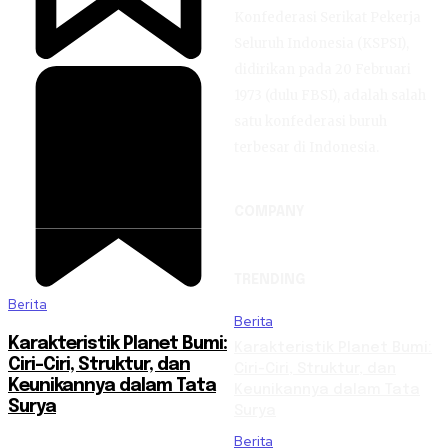
Konfederasi Serikat Pekerja
Seluruh Indonesia (KSPSI),
didirikan pada 20 Februari
1973 (dulu FBSI), adalah salah
satu konfederasi buruh
terbesar di Indonesia.
COMPANY
TRENDING
Berita
Berita
Karakteristik Planet Bumi:
Karakteristik Planet Bumi:
Ciri-Ciri, Struktur, dan
Ciri-Ciri, Struktur, dan
Keunikannya dalam Tata
Keunikannya dalam Tata
Surya
Surya
Berita