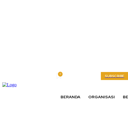
0
Saturday, August 8, 2026
My account
SUBSCRIBE
BERANDA
ORGANISASI
BE