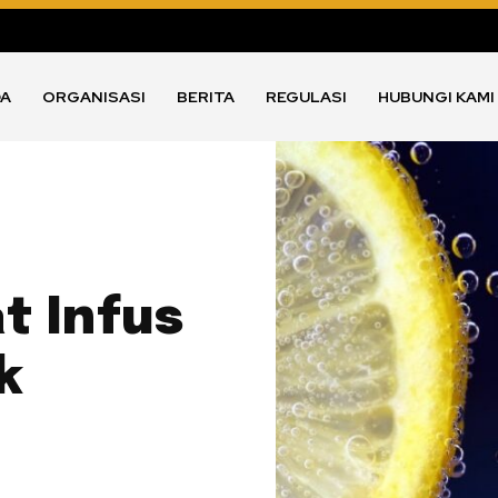
DA
ORGANISASI
BERITA
REGULASI
HUBUNGI KAMI
t Infus
k