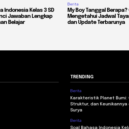
Berita
a Indonesia Kelas 3 SD
My Boy Tanggal Berapa?
unci Jawaban Lengkap
Mengetahui Jadwal Tayang
an Belajar
dan Update Terbarunya
TRENDING
Berita
Karakteristik Planet Bumi: C
Struktur, dan Keunikannya
Surya
Berita
Soal Bahasa Indonesia Kel