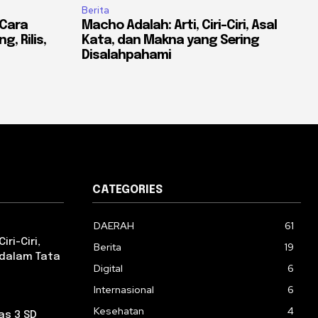
Berita
 Cara
Macho Adalah: Arti, Ciri-Ciri, Asal
, Rilis,
Kata, dan Makna yang Sering
Disalahpahami
CATEGORIES
DAERAH
61
iri-Ciri,
Berita
19
 dalam Tata
Digital
6
Internasional
6
Kesehatan
4
as 3 SD