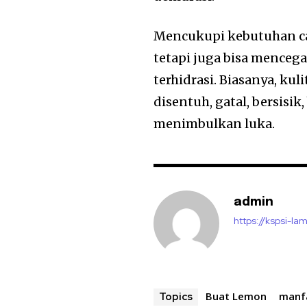
Mencukupi kebutuhan ca
tetapi juga bisa mencega
terhidrasi. Biasanya, kuli
disentuh, gatal, bersisi
menimbulkan luka.
admin
https://kspsi-la
Buat Lemon
manf
Topics