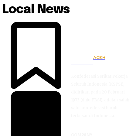
Local News
ACEH
KSPSI
Konfederasi Serikat Pekerja
Seluruh Indonesia (KSPSI),
didirikan pada 20 Februari
1973 (dulu FBSI), adalah salah
satu konfederasi buruh
terbesar di Indonesia.
COMPANY