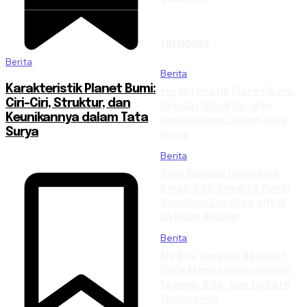
TRENDING
Berita
Berita
Karakteristik Planet Bumi:
Karakteristik Planet Bumi:
Ciri-Ciri, Struktur, dan
Ciri-Ciri, Struktur, dan
Keunikannya dalam Tata
Keunikannya dalam Tata
Surya
Surya
Berita
Soal Bahasa Indonesia
Kelas 3 SD Beserta Kunci
Jawaban Lengkap untuk
Latihan Belajar
Berita
My Boy Tanggal Berapa?
Cara Mengetahui Jadwal
Tayang, Rilis, dan Update
Terbarunya