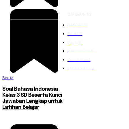
CATEGORIES
DAERAH
61
Berita
19
Digital
6
Internasional
6
Kesehatan
4
Media Sosial
3
Berita
Soal Bahasa Indonesia
Kelas 3 SD Beserta Kunci
Jawaban Lengkap untuk
Latihan Belajar