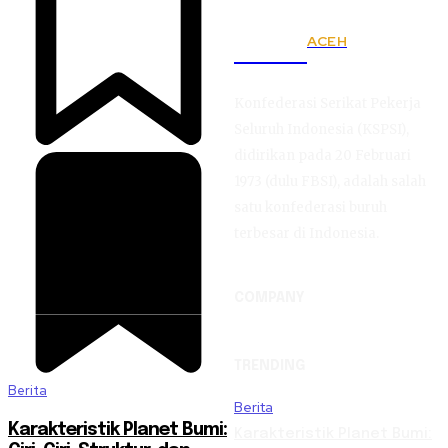
ACEH
KSPSI
Konfederasi Serikat Pekerja
Seluruh Indonesia (KSPSI),
didirikan pada 20 Februari
1973 (dulu FBSI), adalah salah
satu konfederasi buruh
terbesar di Indonesia.
COMPANY
TRENDING
Berita
Berita
Karakteristik Planet Bumi:
Karakteristik Planet Bumi: