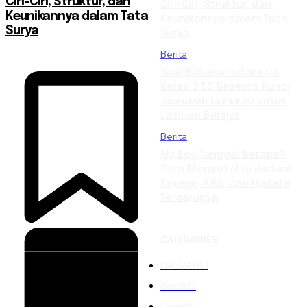
Ciri-Ciri, Struktur, dan
Ciri-Ciri, Struktur, dan
Keunikannya dalam Tata
Keunikannya dalam Tata
Surya
Surya
Berita
Soal Bahasa Indonesia
Kelas 3 SD Beserta Kunci
Jawaban Lengkap untuk
Latihan Belajar
Berita
My Boy Tanggal Berapa?
Cara Mengetahui Jadwal
Tayang, Rilis, dan Update
Terbarunya
CATEGORIES
DAERAH
61
Berita
19
Digital
6