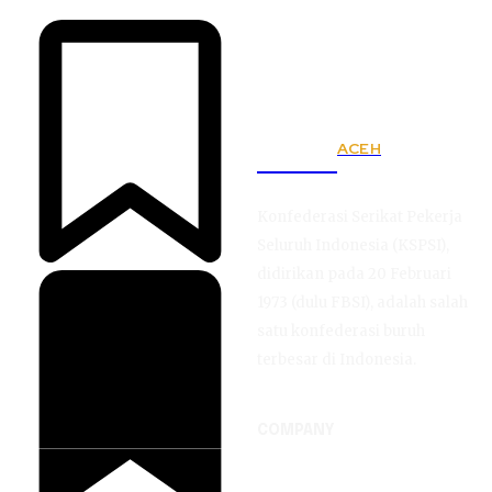
ACEH
KSPSI
Konfederasi Serikat Pekerja
Seluruh Indonesia (KSPSI),
didirikan pada 20 Februari
1973 (dulu FBSI), adalah salah
satu konfederasi buruh
terbesar di Indonesia.
COMPANY