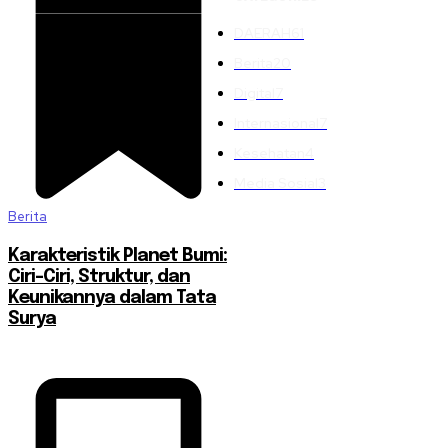
DAERAH
61
Berita
20
Digital
7
Internasional
7
Kesehatan
4
Media Sosial
3
Berita
Karakteristik Planet Bumi:
Ciri-Ciri, Struktur, dan
Keunikannya dalam Tata
Surya