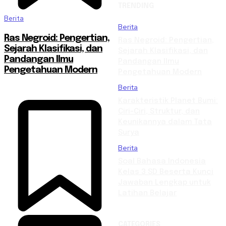
TRENDING
Berita
Berita
Ras Negroid: Pengertian,
Ras Negroid: Pengertian,
Sejarah Klasifikasi, dan
Sejarah Klasifikasi, dan
Pandangan Ilmu
Pandangan Ilmu
Pengetahuan Modern
Pengetahuan Modern
Berita
Karakteristik Planet Bumi:
Ciri-Ciri, Struktur, dan
Keunikannya dalam Tata
Surya
Berita
Soal Bahasa Indonesia
Kelas 3 SD Beserta Kunci
Jawaban Lengkap untuk
Latihan Belajar
CATEGORIES