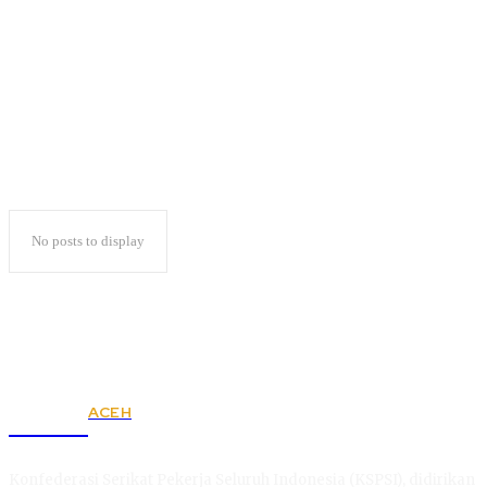
uin juara umum
No posts to display
ACEH
KSPSI
Konfederasi Serikat Pekerja Seluruh Indonesia (KSPSI), didirikan