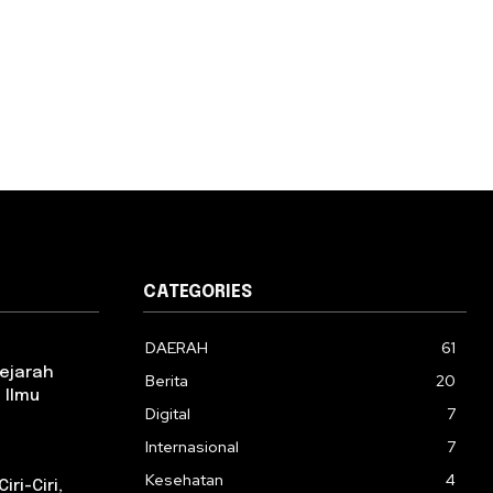
CATEGORIES
DAERAH
61
Sejarah
Berita
20
 Ilmu
Digital
7
Internasional
7
Kesehatan
4
iri-Ciri,